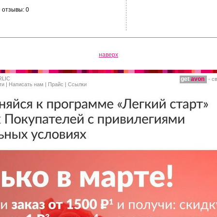
отзывы: 0
наверх
RLIC
get
avon
- с
ти
|
Написать нам
|
Прайс
|
Ссылки