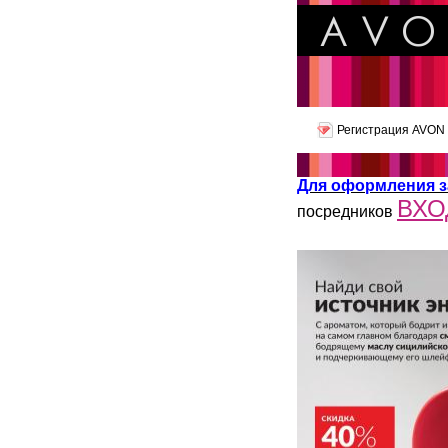
Регистрация AVON
Для оформления з
ВХО
посредников