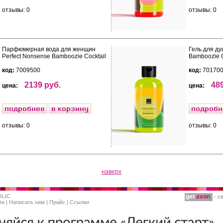
отзывы: 0
отзывы: 0
Парфюмерная вода для женщин
Гель для ду
Perfect Nonsense Bamboozie Cocktail
Bamboozie C
код:
7009500
код:
70170
2139 руб.
489
цена:
цена:
отзывы: 0
отзывы: 0
наверх
RLIC
get
avon
- с
ти
|
Написать нам
|
Прайс
|
Ссылки