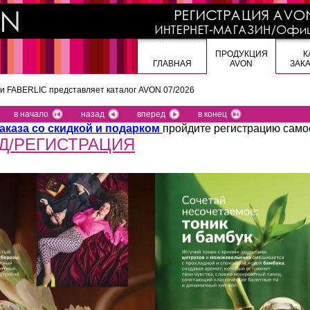
ПРОДУКЦИЯ
К
ГЛАВНАЯ
AVON
ЗАК
 и FABERLIC представляет
каталог AVON 07/2026
в начало
назад
вперед
в конец
аказа со скидкой и подарком
пройдите регистрацию само
Д/РЕГИСТРАЦИЯ