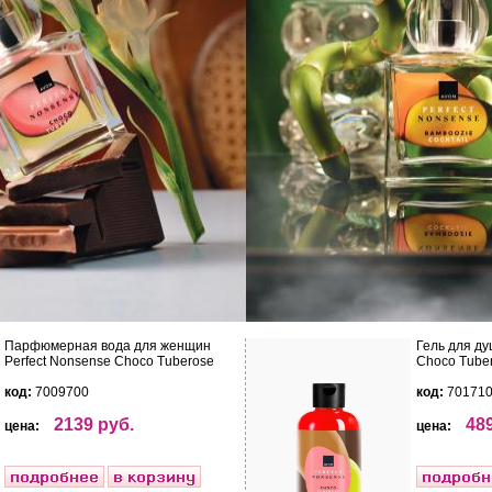
Парфюмерная вода для женщин
Гель для ду
Perfect Nonsense Choco Tuberose
Choco Tube
код:
7009700
код:
70171
2139 руб.
489
цена:
цена: