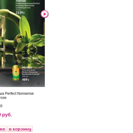
ша Perfect Nonsense
rose
00
 руб.