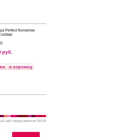
ша Perfect Nonsense
ocktail
00
 руб.
вой
сайт представителя AVON