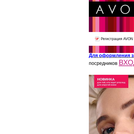
Регистрация AVON
Для оформления з
ВХО
посредников