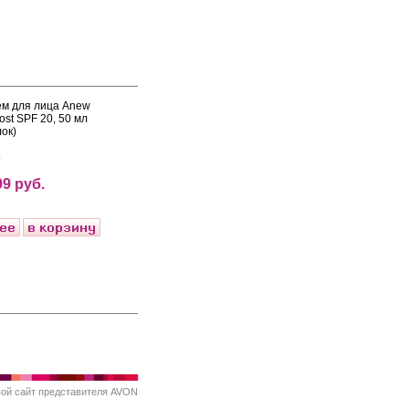
ем для лица Anew
ost SPF 20, 50 мл
ок)
5
99 руб.
вой
сайт представителя AVON