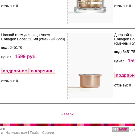
отзывы: 0
отзывы: 0
Ночной крем для лица Anew
Дневной кр
Collagen Boost, 50 мл (сменный блок)
Collagen Bo
(сменный бл
код:
645176
код:
64517
1599 руб.
цена:
15
цена:
отзывы: 0
отзывы: 0
наверх
RLIC
get
avon
- с
ти
|
Написать нам
|
Прайс
|
Ссылки