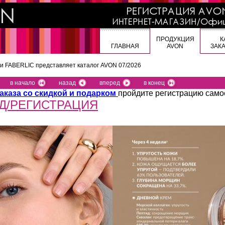
ПРОДУКЦИЯ
К
ГЛАВНАЯ
AVON
ЗАК
 и FABERLIC представляет
каталог AVON 07/2026
в начало
назад
вперед
в конец
аказа со скидкой и подарком
пройдите регистрацию само
Д/РЕГИСТРАЦИЯ