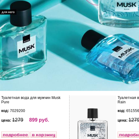
Туалетная вода для мужчин Musk
Туалетная 
Pure
Rain
код:
7029200
код:
65155
1279
899 руб.
127
цена:
цена: