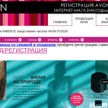
ПРОДУКЦИЯ
К
ГЛАВНАЯ
AVON
ЗАК
 и FABERLIC представляет
каталог AVON 07/2026
в начало
назад
вперед
в конец
аказа со скидкой и подарком
пройдите регистрацию само
Д/РЕГИСТРАЦИЯ