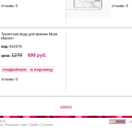
отзывы: 0
отзывы: 0
Туалетная вода для мужчин Musk
Marine+
код:
642976
1279
899 руб.
цена:
отзывы: 0
наверх
RLIC
get
avon
- с
ти
|
Написать нам
|
Прайс
|
Ссылки