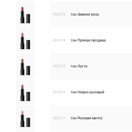
651573
тон Зимняя роза
651574
тон Пряная гвоздика
651575
тон Латте
651576
тон Нежно-розовый
651577
тон Розовая мечта