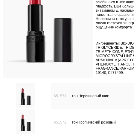
влюбишься в нее навс
гладкость. Еще больш
витамином Е, маслами
пигмента по сравнени
Невесомая текстура н
масла косточек виногр
ощущение комфорта
Ингредиенты: BIS-D
TRIGLYCERIDE, TRID
TRIMETHICONE, ETHY
MICROCRYSTALLINE W
ARMENIACA (APRICOT
PHENOXYETHANOL, T
FRAGRANCE/PARFUM, 
19140, CI 77499.
651571
тон Черешневый шик
651572
тон Тропический розовый