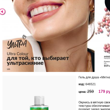
Гель для душа «Мятна
код:
646521
259
179 р
цена:
Окунись в мятную све
текстура обеспечивае
подарит заряд энерги