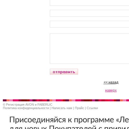
<< назад
наверх
©
Регистрация AVON и FABERLIC
Политика конфиденциальности
|
Написать нам
|
Прайс
|
Ссылки