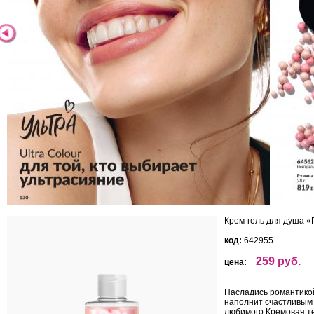
Крем-гель для душа «
код:
642955
259 руб.
цена:
Насладись романтикой
наполнит счастливым 
любимого.Кремовая те