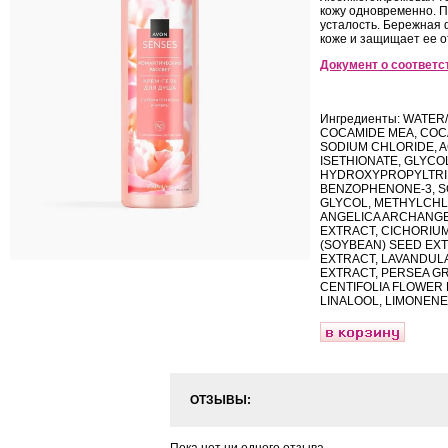
кожу одновременно. П
усталость. Бережная 
коже и защищает ее 
Документ о соответс
Ингредиенты: WATER
COCAMIDE MEA, COC
SODIUM CHLORIDE, 
ISETHIONATE, GLYCO
HYDROXYPROPYLTRIM
BENZOPHENONE-3, S
GLYCOL, METHYLCHL
ANGELICA ARCHANGEL
EXTRACT, CICHORIUM
(SOYBEAN) SEED EXT
EXTRACT, LAVANDULA
EXTRACT, PERSEA GR
CENTIFOLIA FLOWER E
LINALOOL, LIMONENE
ОТЗЫВЫ: