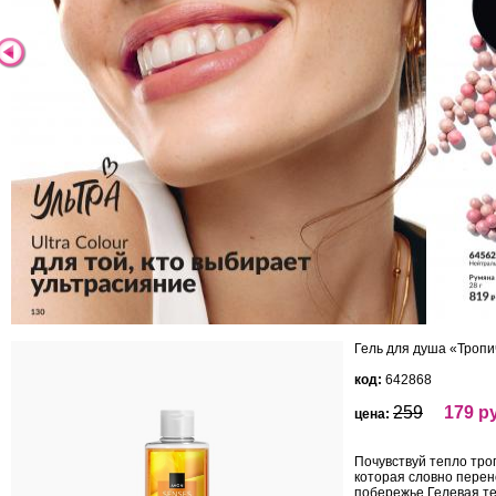
Гель для душа «Тропи
код:
642868
259
179 р
цена:
Почувствуй тепло тро
которая словно перен
побережье.Гелевая те