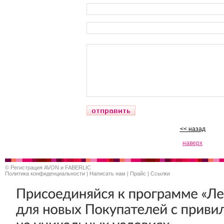
<< назад
наверх
©
Регистрация AVON и FABERLIC
Политика конфиденциальности
|
Написать нам
|
Прайс
|
Ссылки