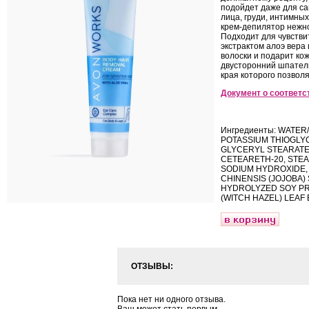
подойдет даже для са
лица, груди, интимны
крем-депилятор нежно
Подходит для чувстви
экстрактом алоэ вера
волоски и подарит ко
двусторонний шпатель
края которого позвол
Документ о соответс
Ингредиенты: WATER
POTASSIUM THIOGLY
GLYCERYL STEARATE 
CETEARETH-20, STEA
SODIUM HYDROXIDE,
CHINENSIS (JOJOBA)
HYDROLYZED SOY PRO
(WITCH HAZEL) LEAF 
ОТЗЫВЫ:
Пока нет ни одного отзыва.