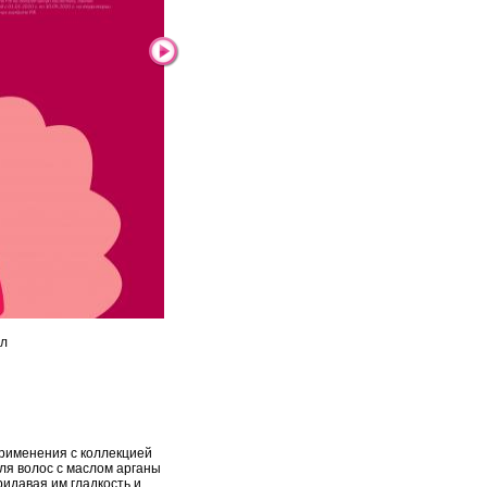
мл
рименения с коллекцией
ля волос с маслом арганы
ридавая им гладкость и