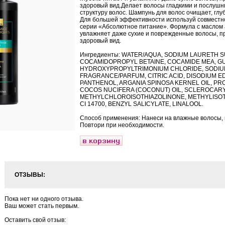
здоровый вид.Делает волосы гладкими и послушны
структуру волос. Шампунь для волос очищает, глу
Для большей эффективности используй совместно
серии «Абсолютное питание». Формула с маслом 
увлажняет даже сухие и поврежденные волосы, пр
здоровый вид.
Ингредиенты: WATER/AQUA, SODIUM LAURETH S
COCAMIDOPROPYL BETAINE, COCAMIDE MEA, G
HYDROXYPROPYLTRIMONIUM CHLORIDE, SODIUM
FRAGRANCE/PARFUM, CITRIC ACID, DISODIUM ED
PANTHENOL, ARGANIA SPINOSA KERNEL OIL, PR
COCOS NUCIFERA (COCONUT) OIL, SCLEROCARYA
METHYLCHLOROISOTHIAZOLINONE, METHYLISOTH
CI 14700, BENZYL SALICYLATE, LINALOOL.
Способ применения: Нанеси на влажные волосы, в
Повтори при необходимости.
ОТЗЫВЫ:
Пока нет ни одного отзыва.
Ваш может стать первым.
Оставить свой отзыв: