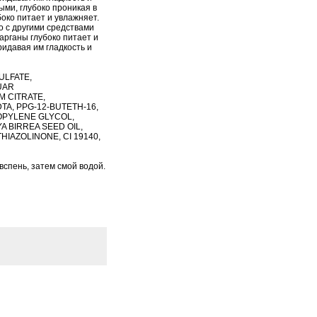
ми, глубоко проникая в
боко питает и увлажняет.
 с другими средствами
арганы глубоко питает и
идавая им гладкость и
ULFATE,
UAR
 CITRATE,
TA, PPG-12-BUTETH-16,
OPYLENE GLYCOL,
 BIRREA SEED OIL,
IAZOLINONE, CI 19140,
спень, затем смой водой.