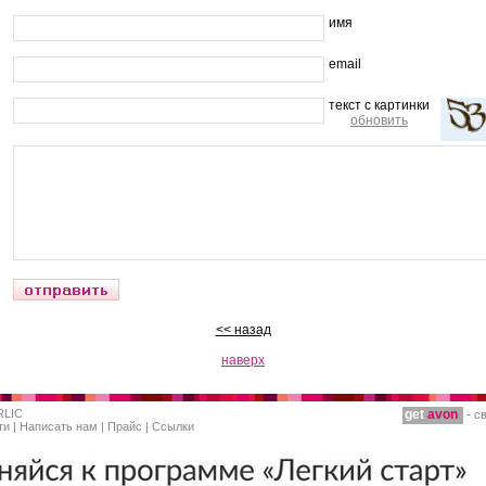
имя
email
текст с картинки
обновить
<< назад
наверх
RLIC
get
avon
- с
ти
|
Написать нам
|
Прайс
|
Ссылки